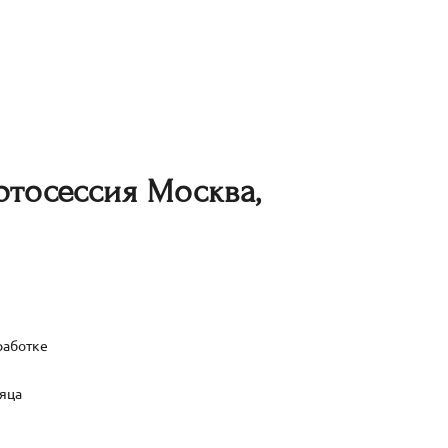
тосессия Москва,
работке
сяца