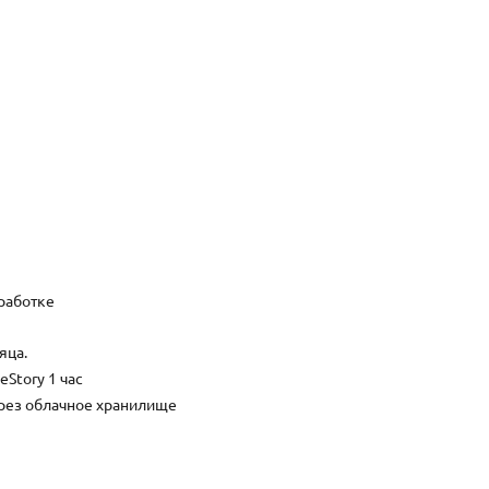
бработке
яца.
Story 1 час
рез облачное хранилище